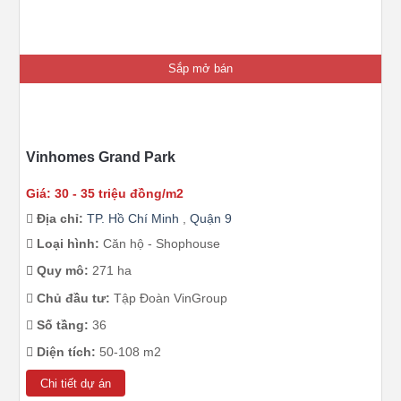
Sắp mở bán
Vinhomes Grand Park
Giá: 30 - 35 triệu đồng/m2
Địa chỉ:
TP. Hồ Chí Minh
,
Quận 9
Loại hình:
Căn hộ - Shophouse
Quy mô:
271 ha
Chủ đầu tư:
Tập Đoàn VinGroup
Số tầng:
36
Diện tích:
50-108 m2
Chi tiết dự án