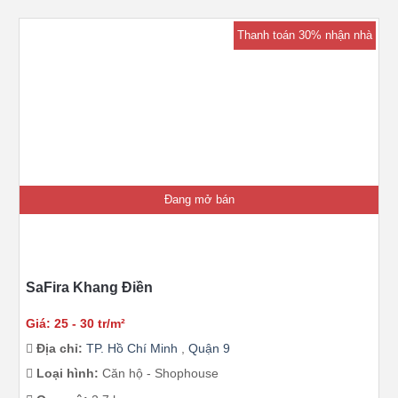
Thanh toán 30% nhận nhà
Đang mở bán
SaFira Khang Điền
Giá: 25 - 30 tr/m²
Địa chỉ:
TP. Hồ Chí Minh
,
Quận 9
Loại hình:
Căn hộ - Shophouse