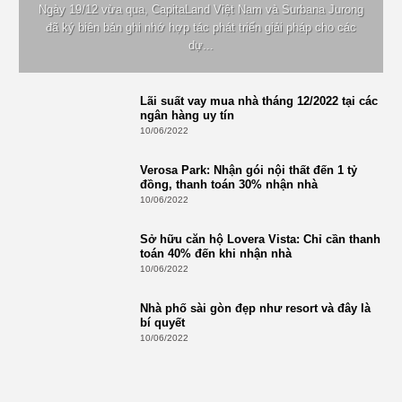
Ngày 19/12 vừa qua, CapitaLand Việt Nam và Surbana Jurong
đã ký biên bản ghi nhớ hợp tác phát triển giải pháp cho các
dự...
Lãi suất vay mua nhà tháng 12/2022 tại các
ngân hàng uy tín
10/06/2022
Verosa Park: Nhận gói nội thất đến 1 tỷ
đồng, thanh toán 30% nhận nhà
10/06/2022
Sở hữu căn hộ Lovera Vista: Chỉ cần thanh
toán 40% đến khi nhận nhà
10/06/2022
Nhà phố sài gòn đẹp như resort và đây là
bí quyết
10/06/2022