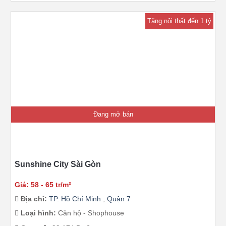
Tặng nội thất đến 1 tỷ
Đang mở bán
Sunshine City Sài Gòn
Giá: 58 - 65 tr/m²
Địa chỉ:
TP. Hồ Chí Minh
,
Quận 7
Loại hình:
Căn hộ - Shophouse