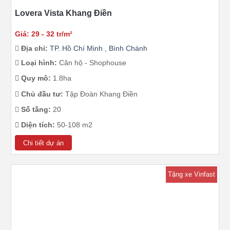
Lovera Vista Khang Điền
Giá: 29 - 32 tr/m²
Địa chỉ:
TP. Hồ Chí Minh
,
Bình Chánh
Loại hình:
Căn hộ - Shophouse
Quy mô:
1.8ha
Chủ đầu tư:
Tập Đoàn Khang Điền
Số tầng:
20
Diện tích:
50-108 m2
Chi tiết dự án
Tặng xe Vinfast