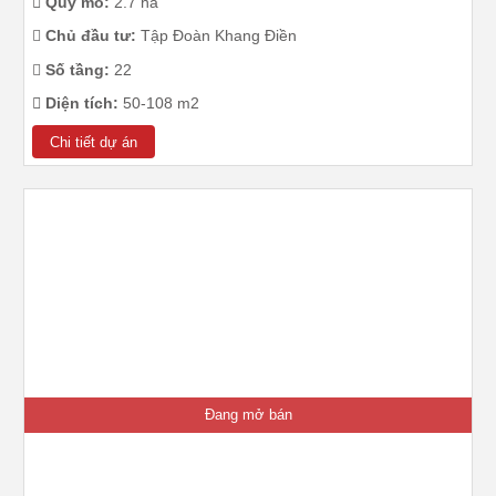
Quy mô:
2.7 ha
Chủ đầu tư:
Tập Đoàn Khang Điền
Số tầng:
22
Diện tích:
50-108 m2
Chi tiết dự án
Đang mở bán