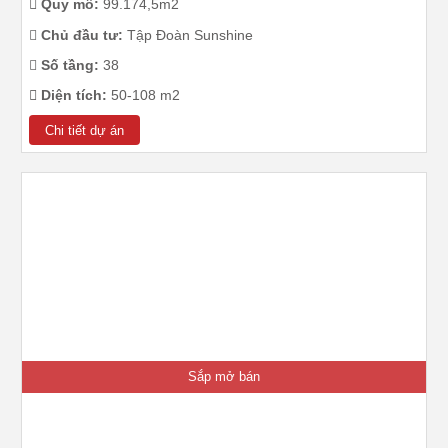
Quy mô:
99.174,5m2
Chủ đầu tư:
Tập Đoàn Sunshine
Số tầng:
38
Diện tích:
50-108 m2
Chi tiết dự án
Sắp mở bán