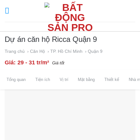
Skip
to
content
Dự án căn hộ Ricca Quận 9
Trang chủ
› Căn Hộ
› TP. Hồ Chí Minh
› Quận 9
Giá:
29 - 31 tr/m²
Giá tốt
Tổng quan
Tiện ích
Vị trí
Mặt bằng
Thiết kế
Nhà 