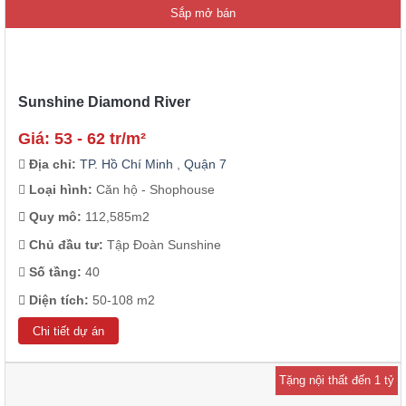
Sắp mở bán
Sunshine Diamond River
Giá: 53 - 62 tr/m²
Địa chỉ:
TP. Hồ Chí Minh
,
Quận 7
Loại hình:
Căn hộ - Shophouse
Quy mô:
112,585m2
Chủ đầu tư:
Tập Đoàn Sunshine
Số tầng:
40
Diện tích:
50-108 m2
Chi tiết dự án
Tặng nội thất đến 1 tỷ