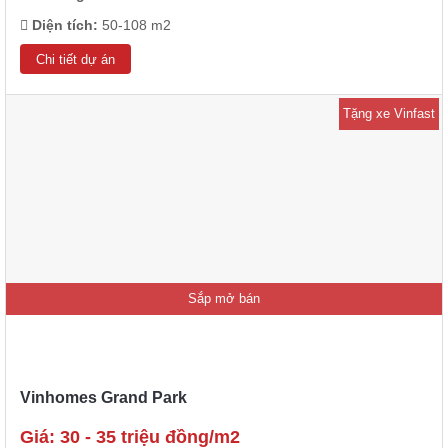
Diện tích:
50-108 m2
Chi tiết dự án
Tặng xe Vinfast
Sắp mở bán
Vinhomes Grand Park
Giá: 30 - 35 triệu đồng/m2