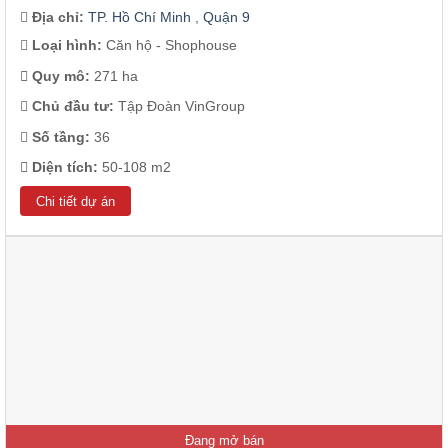
Địa chỉ:
TP. Hồ Chí Minh
,
Quận 9
Loại hình:
Căn hộ - Shophouse
Quy mô:
271 ha
Chủ đầu tư:
Tập Đoàn VinGroup
Số tầng:
36
Diện tích:
50-108 m2
Chi tiết dự án
Đang mở bán