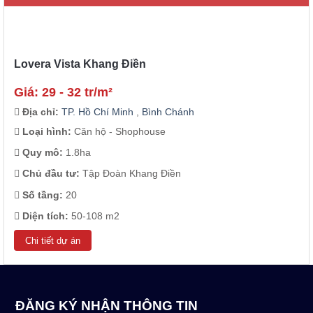
Lovera Vista Khang Điền
Giá: 29 - 32 tr/m²
Địa chỉ:
TP. Hồ Chí Minh
,
Bình Chánh
Loại hình:
Căn hộ - Shophouse
Quy mô:
1.8ha
Chủ đầu tư:
Tập Đoàn Khang Điền
Số tầng:
20
Diện tích:
50-108 m2
Chi tiết dự án
ĐĂNG KÝ NHẬN THÔNG TIN