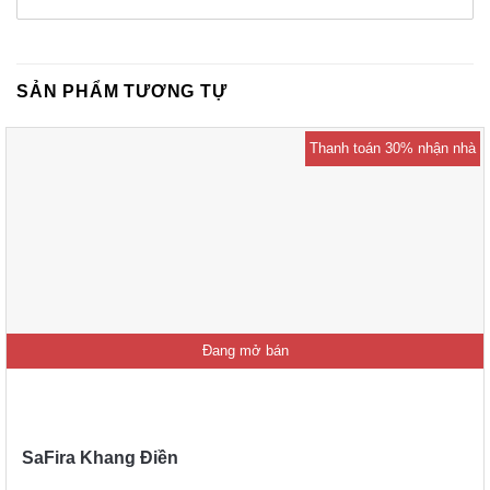
SẢN PHẨM TƯƠNG TỰ
Thanh toán 30% nhận nhà
Đang mở bán
SaFira Khang Điền