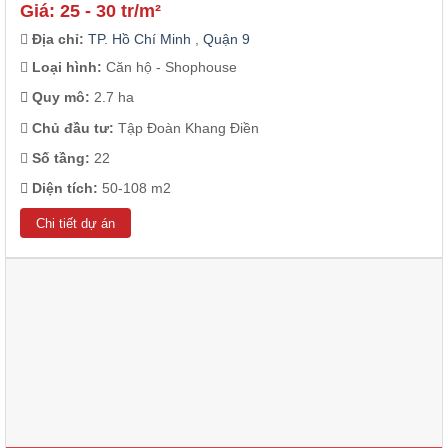
Giá: 25 - 30 tr/m²
Địa chỉ:
TP. Hồ Chí Minh
,
Quận 9
Loại hình:
Căn hộ - Shophouse
Quy mô:
2.7 ha
Chủ đầu tư:
Tập Đoàn Khang Điền
Số tầng:
22
Diện tích:
50-108 m2
Chi tiết dự án