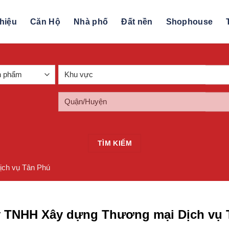
thiệu
Căn Hộ
Nhà phố
Đất nền
Shophouse
TÌM KIẾM
ch vụ Tân Phú
y TNHH Xây dựng Thương mại Dịch vụ 