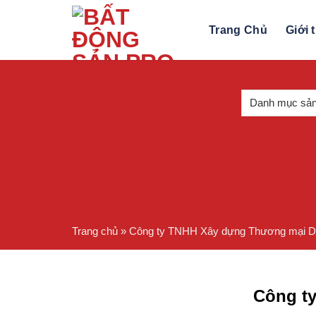
Skip
to
Trang Chủ
Giới 
content
Trang chủ
»
Công ty TNHH Xây dựng Thương mại Dị
Công t