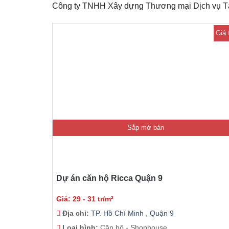
Công ty TNHH Xây dựng Thương mại Dịch vụ Tân
Giá 
Sắp mở bán
Dự án căn hộ Ricca Quận 9
Giá: 29 - 31 tr/m²
Địa chỉ:
TP. Hồ Chí Minh
,
Quận 9
Loại hình:
Căn hộ - Shophouse