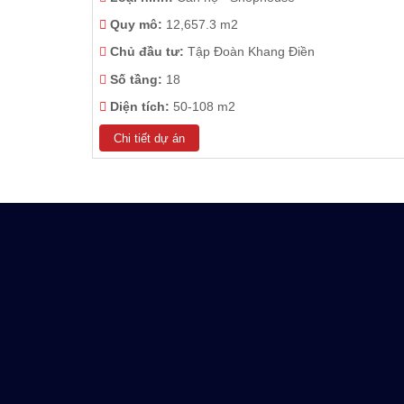
Quy mô:
12,657.3 m2
Chủ đầu tư:
Tập Đoàn Khang Điền
Số tầng:
18
Diện tích:
50-108 m2
Chi tiết dự án