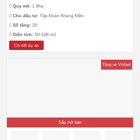
Quy mô:
1.8ha
Chủ đầu tư:
Tập Đoàn Khang Điền
Số tầng:
20
Diện tích:
50-108 m2
Chi tiết dự án
Tặng xe Vinfast
Sắp mở bán