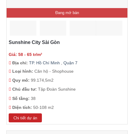
Đang mở bán
Sunshine City Sài Gòn
Giá: 58 - 65 tr/m²
Địa chỉ:
TP. Hồ Chí Minh
,
Quận 7
Loại hình:
Căn hộ - Shophouse
Quy mô:
99.174,5m2
Chủ đầu tư:
Tập Đoàn Sunshine
Số tầng:
38
Diện tích:
50-108 m2
Chi tiết dự án