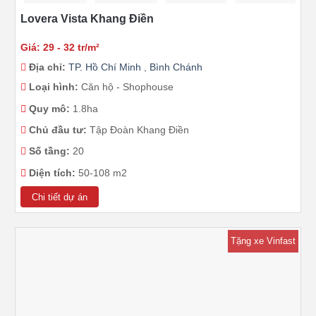
Lovera Vista Khang Điền
Giá: 29 - 32 tr/m²
Địa chỉ:
TP. Hồ Chí Minh
,
Bình Chánh
Loại hình:
Căn hộ - Shophouse
Quy mô:
1.8ha
Chủ đầu tư:
Tập Đoàn Khang Điền
Số tầng:
20
Diện tích:
50-108 m2
Chi tiết dự án
Tặng xe Vinfast