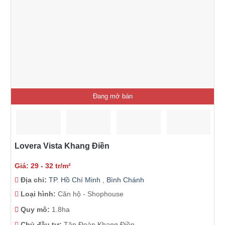
Đang mở bán
Lovera Vista Khang Điền
Giá: 29 - 32 tr/m²
Địa chỉ:
TP. Hồ Chí Minh
,
Bình Chánh
Loại hình:
Căn hộ - Shophouse
Quy mô:
1.8ha
Chủ đầu tư:
Tập Đoàn Khang Điền