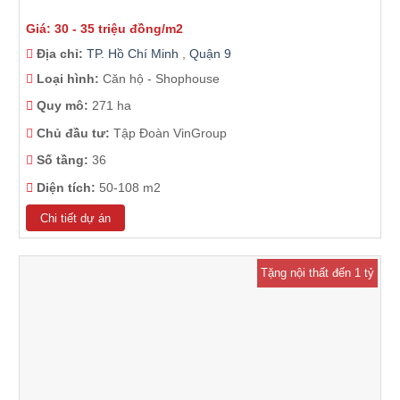
Giá: 30 - 35 triệu đồng/m2
Địa chỉ:
TP. Hồ Chí Minh
,
Quận 9
Loại hình:
Căn hộ - Shophouse
Quy mô:
271 ha
Chủ đầu tư:
Tập Đoàn VinGroup
Số tầng:
36
Diện tích:
50-108 m2
Chi tiết dự án
Tặng nội thất đến 1 tỷ