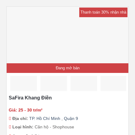
Thanh toán 30% nhận nhà
Đang mở bán
SaFira Khang Điền
Giá: 25 - 30 tr/m²
Địa chỉ:
TP. Hồ Chí Minh
,
Quận 9
Loại hình:
Căn hộ - Shophouse