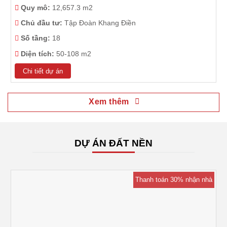
Quy mô:
12,657.3 m2
Chủ đầu tư:
Tập Đoàn Khang Điền
Số tầng:
18
Diện tích:
50-108 m2
Chi tiết dự án
Xem thêm
DỰ ÁN ĐẤT NỀN
Thanh toán 30% nhận nhà