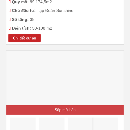
Quy mô:
99.174,5m2
Chủ đầu tư:
Tập Đoàn Sunshine
Số tầng:
38
Diện tích:
50-108 m2
Chi tiết dự án
Sắp mở bán