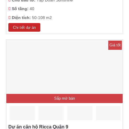
Số tầng:
40
Diện tích:
50-108 m2
Chi tiết dự án
Giá tốt
Sắp mở bán
Dự án căn hộ Ricca Quận 9