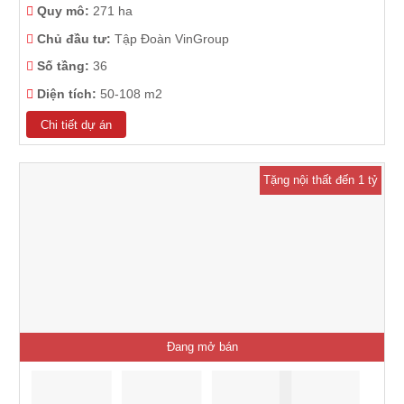
Quy mô:
271 ha
Chủ đầu tư:
Tập Đoàn VinGroup
Số tầng:
36
Diện tích:
50-108 m2
Chi tiết dự án
Tặng nội thất đến 1 tỷ
Đang mở bán