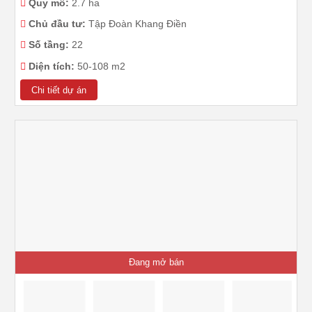
Quy mô:
2.7 ha
Chủ đầu tư:
Tập Đoàn Khang Điền
Số tầng:
22
Diện tích:
50-108 m2
Chi tiết dự án
Đang mở bán