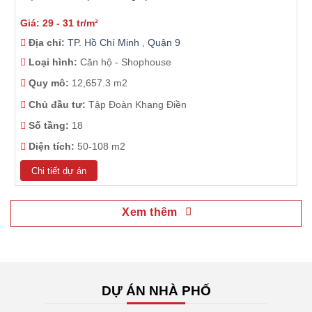
Giá: 29 - 31 tr/m²
Địa chỉ:
TP. Hồ Chí Minh
,
Quận 9
Loại hình:
Căn hộ - Shophouse
Quy mô:
12,657.3 m2
Chủ đầu tư:
Tập Đoàn Khang Điền
Số tầng:
18
Diện tích:
50-108 m2
Chi tiết dự án
Xem thêm
DỰ ÁN NHÀ PHỐ