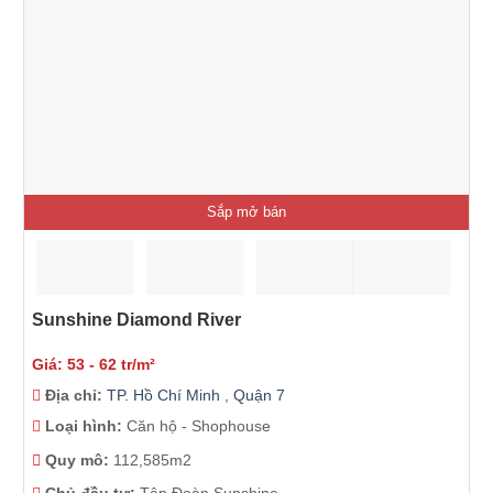
Sắp mở bán
Sunshine Diamond River
Giá: 53 - 62 tr/m²
Địa chỉ:
TP. Hồ Chí Minh
,
Quận 7
Loại hình:
Căn hộ - Shophouse
Quy mô:
112,585m2
Chủ đầu tư:
Tập Đoàn Sunshine