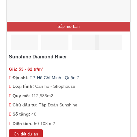
Sắp mở bán
Sunshine Diamond River
Giá: 53 - 62 tr/m²
Địa chỉ:
TP. Hồ Chí Minh
,
Quận 7
Loại hình:
Căn hộ - Shophouse
Quy mô:
112,585m2
Chủ đầu tư:
Tập Đoàn Sunshine
Số tầng:
40
Diện tích:
50-108 m2
Chi tiết dự án