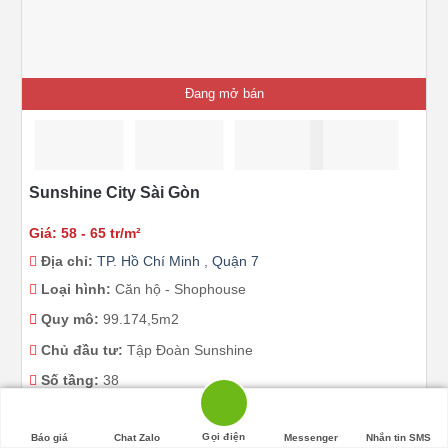
Đang mở bán
Sunshine City Sài Gòn
Giá: 58 - 65 tr/m²
Địa chỉ:
TP. Hồ Chí Minh
,
Quận 7
Loại hình:
Căn hộ - Shophouse
Quy mô:
99.174,5m2
Chủ đầu tư:
Tập Đoàn Sunshine
Số tầng:
38
Diện tích:
50-108 m2
Gọi điện
Báo giá
Chat Zalo
Messenger
Nhắn tin SMS
Chi tiết dự án