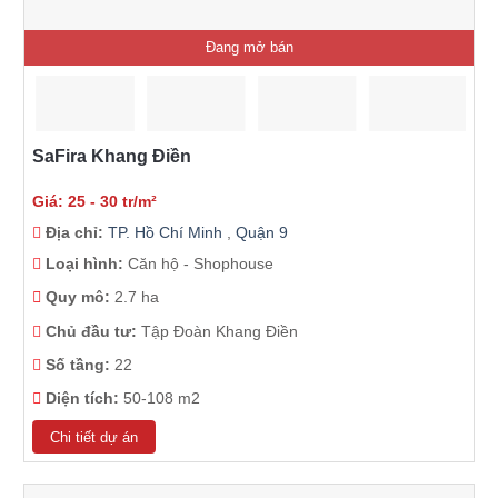
Đang mở bán
SaFira Khang Điền
Giá: 25 - 30 tr/m²
Địa chỉ:
TP. Hồ Chí Minh
,
Quận 9
Loại hình:
Căn hộ - Shophouse
Quy mô:
2.7 ha
Chủ đầu tư:
Tập Đoàn Khang Điền
Số tầng:
22
Diện tích:
50-108 m2
Chi tiết dự án