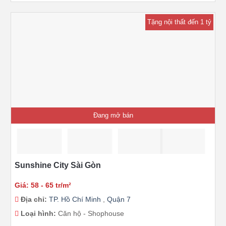
Tặng nội thất đến 1 tỷ
Đang mở bán
Sunshine City Sài Gòn
Giá: 58 - 65 tr/m²
Địa chỉ:
TP. Hồ Chí Minh
,
Quận 7
Loại hình:
Căn hộ - Shophouse