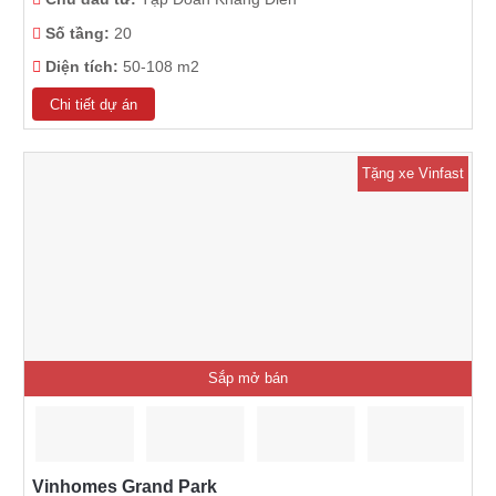
Số tầng:
20
Diện tích:
50-108 m2
Chi tiết dự án
Tặng xe Vinfast
Sắp mở bán
Vinhomes Grand Park