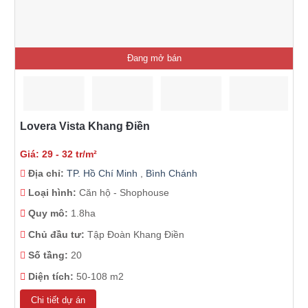
Đang mở bán
Lovera Vista Khang Điền
Giá: 29 - 32 tr/m²
Địa chỉ:
TP. Hồ Chí Minh
,
Bình Chánh
Loại hình:
Căn hộ - Shophouse
Quy mô:
1.8ha
Chủ đầu tư:
Tập Đoàn Khang Điền
Số tầng:
20
Diện tích:
50-108 m2
Chi tiết dự án