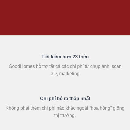
Tiết kiệm hơn 23 triệu
GoodHomes hỗ trợ tất cả các chi phí từ chụp ảnh, scan
3D, marketing
Chi phí bỏ ra thấp nhất
Không phải thêm chi phí nào khác ngoài “hoa hồng” giống
thị trường.