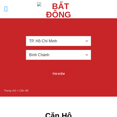
Skip
to
content
TÌM KIẾM
Trang chủ
»
Căn Hộ
Căn Hộ