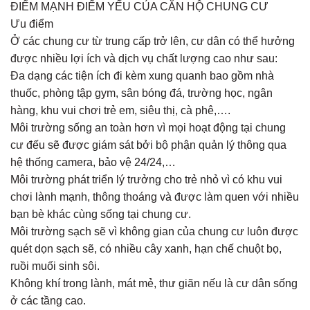
ĐIỂM MẠNH ĐIỂM YẾU CỦA CĂN HỘ CHUNG CƯ
Ưu điểm
Ở các chung cư từ trung cấp trở lên, cư dân có thể hưởng
được nhiều lợi ích và dịch vụ chất lượng cao như sau:
Đa dạng các tiện ích đi kèm xung quanh bao gồm nhà
thuốc, phòng tập gym, sân bóng đá, trường học, ngân
hàng, khu vui chơi trẻ em, siêu thị, cà phê,….
Môi trường sống an toàn hơn vì mọi hoạt động tại chung
cư đếu sẽ được giám sát bởi bộ phận quản lý thông qua
hệ thống camera, bảo vệ 24/24,…
Môi trường phát triển lý trưởng cho trẻ nhỏ vì có khu vui
chơi lành mạnh, thông thoáng và được làm quen với nhiều
bạn bè khác cùng sống tại chung cư.
Môi trường sạch sẽ vì không gian của chung cư luôn được
quét dọn sạch sẽ, có nhiều cây xanh, hạn chế chuột bọ,
ruồi muối sinh sôi.
Không khí trong lành, mát mẻ, thư giãn nếu là cư dân sống
ở các tầng cao.