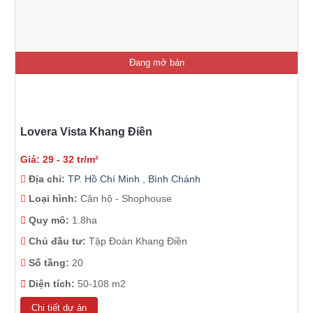
Đang mở bán
Lovera Vista Khang Điền
Giá: 29 - 32 tr/m²
Địa chỉ:
TP. Hồ Chí Minh
,
Bình Chánh
Loại hình:
Căn hộ - Shophouse
Quy mô:
1.8ha
Chủ đầu tư:
Tập Đoàn Khang Điền
Số tầng:
20
Diện tích:
50-108 m2
Chi tiết dự án