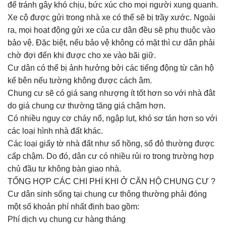
để tránh gây khó chịu, bức xúc cho mọi người xung quanh.
Xe cộ được gửi trong nhà xe có thể sẽ bị trầy xước. Ngoài
ra, mọi hoạt động gửi xe của cư dân đều sẽ phụ thuộc vào
bảo vệ. Đặc biệt, nếu bảo vệ không có mặt thì cư dân phải
chờ đợi đến khi được cho xe vào bãi giữ.
Cư dân có thể bị ảnh hưởng bởi các tiếng động từ căn hộ
kế bên nếu tường không được cách âm.
Chung cư sẽ có giá sang nhượng ít tốt hơn so với nhà đât
do giá chung cư thường tăng giá chậm hơn.
Có nhiều nguy cơ cháy nổ, ngập lụt, khó sơ tán hơn so với
các loại hình nhà đất khác.
Các loại giấy tờ nhà đất như sổ hồng, sổ đỏ thường được
cấp chậm. Do đó, dân cư có nhiều rủi ro trong trường hợp
chủ đầu tư không bàn giao nhà.
TỔNG HỢP CÁC CHI PHÍ KHI Ở CĂN HỘ CHUNG CƯ ?
Cư dân sinh sống tại chung cư thông thường phải đóng
một số khoản phí nhất định bao gồm:
Phí dịch vụ chung cư hàng tháng