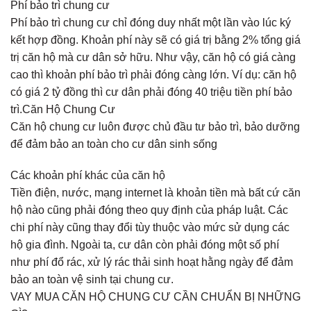
Phí bảo trì chung cư
Phí bảo trì chung cư chỉ đóng duy nhất một lần vào lúc ký
kết hợp đồng. Khoản phí này sẽ có giá trị bằng 2% tổng giá
trị căn hộ mà cư dân sở hữu. Như vậy, căn hộ có giá càng
cao thì khoản phí bảo trì phải đóng càng lớn. Ví dụ: căn hộ
có giá 2 tỷ đồng thì cư dân phải đóng 40 triệu tiền phí bảo
trì.Căn Hộ Chung Cư
Căn hộ chung cư luôn được chủ đầu tư bảo trì, bảo dưỡng
để đảm bảo an toàn cho cư dân sinh sống
Các khoản phí khác của căn hộ
Tiền điện, nước, mạng internet là khoản tiền mà bất cứ căn
hộ nào cũng phải đóng theo quy định của pháp luật. Các
chi phí này cũng thay đổi tùy thuộc vào mức sử dụng các
hộ gia đình. Ngoài ta, cư dân còn phải đóng một số phí
như phí đổ rác, xử lý rác thải sinh hoạt hằng ngày để đảm
bảo an toàn vệ sinh tại chung cư.
VAY MUA CĂN HỘ CHUNG CƯ CẦN CHUẨN BỊ NHỮNG