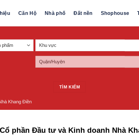
thiệu
Căn Hộ
Nhà phố
Đất nền
Shophouse
TÌM KIẾM
 Nhà Khang Điền
 Cổ phần Đầu tư và Kinh doanh Nhà Kh