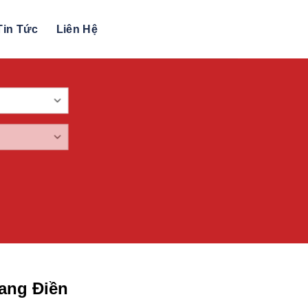
Tin Tức
Liên Hệ
ang Điền