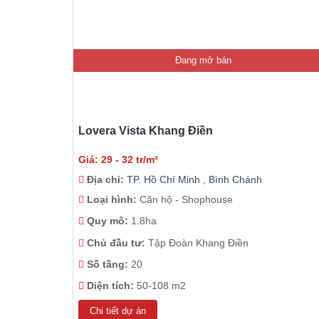
Đang mở bán
Lovera Vista Khang Điền
Giá: 29 - 32 tr/m²
Địa chỉ:
TP. Hồ Chí Minh
,
Bình Chánh
Loại hình:
Căn hộ - Shophouse
Quy mô:
1.8ha
Chủ đầu tư:
Tập Đoàn Khang Điền
Số tầng:
20
Diện tích:
50-108 m2
Chi tiết dự án