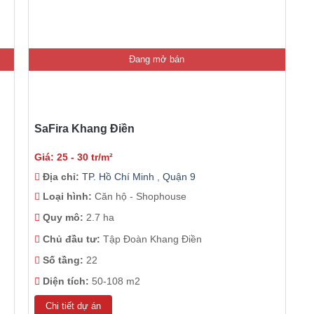
Đang mở bán
SaFira Khang Điền
Giá: 25 - 30 tr/m²
Địa chỉ:
TP. Hồ Chí Minh
,
Quận 9
Loại hình:
Căn hộ - Shophouse
Quy mô:
2.7 ha
Chủ đầu tư:
Tập Đoàn Khang Điền
Số tầng:
22
Diện tích:
50-108 m2
Chi tiết dự án