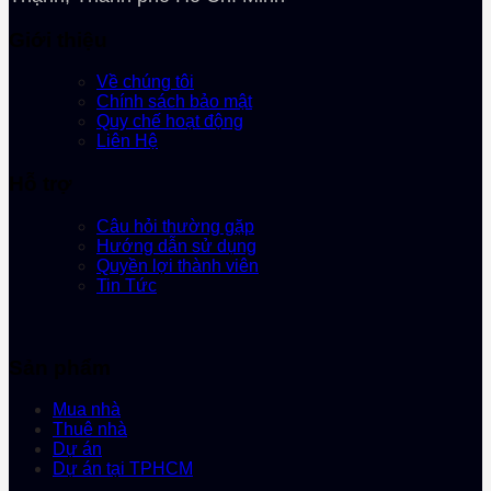
Giới thiệu
Về chúng tôi
Chính sách bảo mật
Quy chế hoạt động
Liên Hệ
Hỗ trợ
Câu hỏi thường gặp
Hướng dẫn sử dụng
Quyền lợi thành viên
Tin Tức
Sản phẩm
Mua nhà
Thuê nhà
Dự án
Dự án tại TPHCM