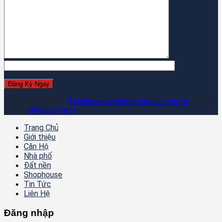
Copyright 2026 ©
Thietkewebsitebatdongsan.com.vn
| Thiết
kế bởi
WebDaiTin.vn
Trang Chủ
Giới thiệu
Căn Hộ
Nhà phố
Đất nền
Shophouse
Tin Tức
Liên Hệ
Đăng nhập