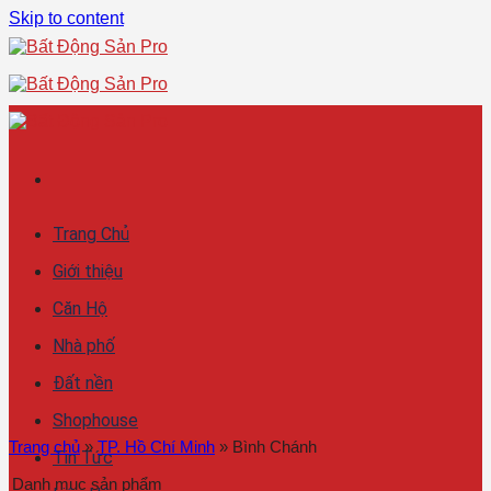
Skip to content
Trang Chủ
Giới thiệu
Căn Hộ
Nhà phố
Đất nền
Shophouse
Trang chủ
»
TP. Hồ Chí Minh
»
Bình Chánh
Tin Tức
Danh mục sản phẩm